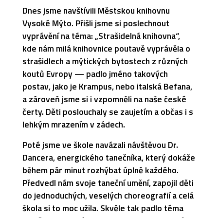
Dnes jsme navštívili Městskou knihovnu
Vysoké Mýto. Přišli jsme si poslechnout
vyprávění na téma: „Strašidelná knihovna“,
kde nám milá knihovnice poutavě vyprávěla o
strašidlech a mýtických bytostech z různých
koutů Evropy — padlo jméno takových
postav, jako je Krampus, nebo italská Befana,
a zároveň jsme si i vzpomněli na naše české
čerty. Děti poslouchaly se zaujetím a občas i s
lehkým mrazením v zádech.
Poté jsme ve škole navázali návštěvou Dr.
Dancera, energického tanečníka, který dokáže
během pár minut rozhýbat úplně každého.
Předvedl nám svoje taneční umění, zapojil děti
do jednoduchých, veselých choreografií a celá
škola si to moc užila. Skvěle tak padlo téma