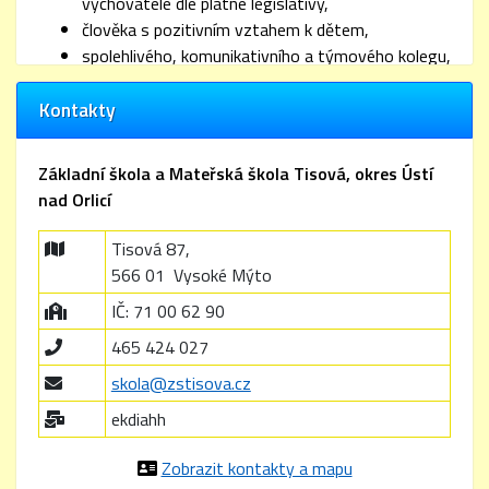
vychovatele dle platné legislativy,
člověka s pozitivním vztahem k dětem,
spolehlivého, komunikativního a týmového kolegu,
výhodou jsou zkušenosti s prací na malotřídní
Kontakty
škole.
Nabízíme
Základní škola a Mateřská škola Tisová, okres Ústí
kombinovaný pracovní úvazek (asistent pedagoga
nad Orlicí
+ vychovatel školní družiny),
nástup od
Tisová 87,
1. září 2026
,
práci v malém a přátelském kolektivu,
566 01 Vysoké Mýto
příjemné pracovní prostředí venkovské školy,
IČ: 71 00 62 90
podporu profesního rozvoje a dalšího vzdělávání,
465 424 027
platové podmínky dle platných právních předpisů.
skola@zstisova.cz
Pokud Vás nabídka zaujala, zašlete svůj strukturovaný
ekdiahh
životopis a krátký motivační dopis na e-mail školy nebo
nás kontaktujte telefonicky.
Zobrazit kontakty a mapu