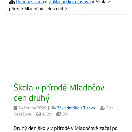
Úvodní strana
»
Základní škola Tisová
» Škola v
přírodě Mladočov - den druhý
Škola v přírodě Mladočov -
den druhý
24.června 2026 |
Základní škola Tisová
|
Zita
Řezáčová |
132x |
28 |
Druhý den školy v přírodě v Mladočově začal po