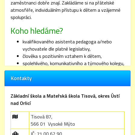
zaměstnanci dobře znají. Zakládáme si na přátelské
atmosféře, individuálním přístupu k dětem a vzájemné
spolupráci.
Koho hledáme?
kvalifikovaného asistenta pedagoga a/nebo
vychovatele dle platné legislativy,
člověka s pozitivním vztahem k dětem,
spolehlivého, komunikativního a týmového kolegu,
výhodou jsou zkušenosti s prací na malotřídní
Kontakty
škole.
Nabízíme
Základní škola a Mateřská škola Tisová, okres Ústí
kombinovaný pracovní úvazek (asistent pedagoga
nad Orlicí
+ vychovatel školní družiny),
nástup od
Tisová 87,
1. září 2026
,
práci v malém a přátelském kolektivu,
566 01 Vysoké Mýto
příjemné pracovní prostředí venkovské školy,
IČ: 71 00 62 90