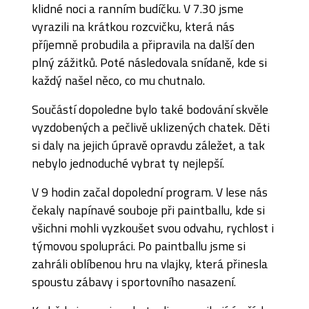
klidné noci a ranním budíčku. V 7.30 jsme
vyrazili na krátkou rozcvičku, která nás
příjemně probudila a připravila na další den
plný zážitků. Poté následovala snídaně, kde si
každý našel něco, co mu chutnalo.
Součástí dopoledne bylo také bodování skvěle
vyzdobených a pečlivě uklizených chatek. Děti
si daly na jejich úpravě opravdu záležet, a tak
nebylo jednoduché vybrat ty nejlepší.
V 9 hodin začal dopolední program. V lese nás
čekaly napínavé souboje při paintballu, kde si
všichni mohli vyzkoušet svou odvahu, rychlost i
týmovou spolupráci. Po paintballu jsme si
zahráli oblíbenou hru na vlajky, která přinesla
spoustu zábavy i sportovního nasazení.