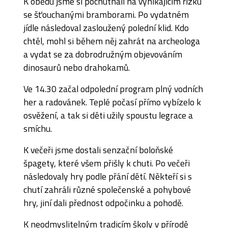
K obědu jsme si pochutnali na vynikajícím řízku
se šťouchanými bramborami. Po vydatném
jídle následoval zasloužený polední klid. Kdo
chtěl, mohl si během něj zahrát na archeologa
a vydat se za dobrodružným objevováním
dinosaurů nebo drahokamů.
Ve 14.30 začal odpolední program plný vodních
her a radovánek. Teplé počasí přímo vybízelo k
osvěžení, a tak si děti užily spoustu legrace a
smíchu.
K večeři jsme dostali senzační boloňské
špagety, které všem přišly k chuti. Po večeři
následovaly hry podle přání dětí. Někteří si s
chutí zahráli různé společenské a pohybové
hry, jiní dali přednost odpočinku a pohodě.
K neodmyslitelným tradicím školy v přírodě