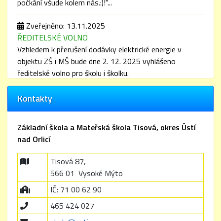
počkání všude kolem nás.:)!"...
Zveřejněno: 13.11.2025
ŘEDITELSKÉ VOLNO
Vzhledem k přerušení dodávky elektrické energie v
objektu ZŠ i MŠ bude dne 2. 12. 2025 vyhlášeno
ředitelské volno pro školu i školku.
Mockrát všem děkujeme za pochopení.
Kontakty
Zita Řezáčová
Základní škola a Mateřská škola Tisová, okres Ústí
nad Orlicí
Zveřejněno: 31.3.2025
ŘEDITELSKÉ VOLNO
Tisová 87,
Vážení rodiče, na dny 2. 5. a 9. 5. 9. 2025 připadá
566 01 Vysoké Mýto
ŘEDITELSKÉ VOLNO pro ZŠ. Dle zájmu o tento den v
IČ: 71 00 62 90
MŠ bude taktéž zavřená i školka. Děkujeme za
pochopení a přejeme krásné jarní dny:)! ZŘ
465 424 027