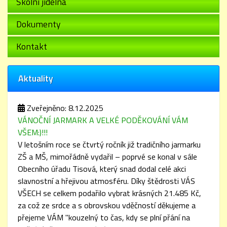
Školní jídelna
Dokumenty
Kontakt
Aktuality
Zveřejněno: 8.12.2025
VÁNOČNÍ JARMARK A VELKÉ PODĚKOVÁNÍ VÁM
VŠEM:)!!!
V letošním roce se čtvrtý ročník již tradičního jarmarku
ZŠ a MŠ, mimořádně vydařil – poprvé se konal v sále
Obecního úřadu Tisová, který snad dodal celé akci
slavnostní a hřejivou atmosféru. Díky štědrosti VÁS
VŠECH se celkem podařilo vybrat krásných 21.485 Kč,
za což ze srdce a s obrovskou vděčností děkujeme a
přejeme VÁM "kouzelný to čas, kdy se plní přání na