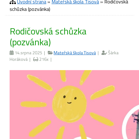
Úvodní strana
»
Mateřská škola Tisová
» Rodičovská
schůzka (pozvánka)
Rodičovská schůzka
(pozvánka)
14.srpna 2025 |
Mateřská škola Tisová
|
Šárka
Horáková |
216x |