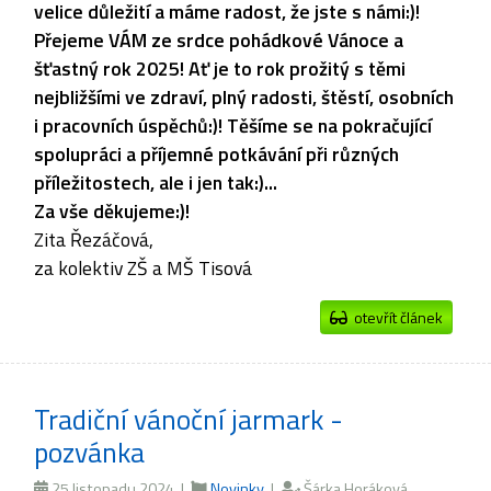
velice důležití a máme radost, že jste s námi:)!
Přejeme VÁM ze srdce pohádkové Vánoce a
šťastný rok 2025! Ať je to rok prožitý s těmi
nejbližšími ve zdraví, plný radosti, štěstí, osobních
i pracovních úspěchů:)! Těšíme se na pokračující
spolupráci a příjemné potkávání při různých
příležitostech, ale i jen tak:)...
Za vše děkujeme:)!
Zita Řezáčová,
za kolektiv ZŠ a MŠ Tisová
otevřít článek
Tradiční vánoční jarmark -
pozvánka
25.listopadu 2024 |
Novinky
|
Šárka Horáková