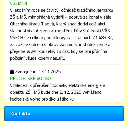
VŠEM:)!!!
V letošním roce se čtvrtý ročník již tradičního jarmarku
ZŠ a MŠ, mimořádně vydařil – poprvé se konal v sále
Obecního úřadu Tisová, který snad dodal celé akci
slavnostní a hřejivou atmosféru. Díky štědrosti VÁS
VŠECH se celkem podařilo vybrat krásných 21.485 Kč,
za což ze srdce a s obrovskou vděčností děkujeme a
přejeme VÁM "kouzelný to čas, kdy se plní přání na
počkání všude kolem nás.:)!"...
Zveřejněno: 13.11.2025
ŘEDITELSKÉ VOLNO
Vzhledem k přerušení dodávky elektrické energie v
objektu ZŠ i MŠ bude dne 2. 12. 2025 vyhlášeno
ředitelské volno pro školu i školku.
Mockrát všem děkujeme za pochopení.
Kontakty
Zita Řezáčová