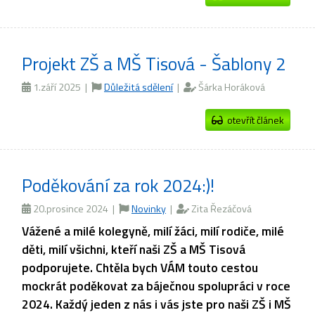
Projekt ZŠ a MŠ Tisová - Šablony 2
1.září 2025 |
Důležitá sdělení
|
Šárka Horáková
otevřít článek
Poděkování za rok 2024:)!
20.prosince 2024 |
Novinky
|
Zita Řezáčová
Vážené a milé kolegyně, milí žáci, milí rodiče, milé
děti, milí všichni, kteří naši ZŠ a MŠ Tisová
podporujete. Chtěla bych VÁM touto cestou
mockrát poděkovat za báječnou spolupráci v roce
2024. Každý jeden z nás i vás jste pro naši ZŠ i MŠ