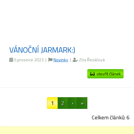
VÁNOČNÍ JARMARK:)
5.prosince 2023 |
Novinky
|
Zita Řezáčová
otevřít článek
1
2
›
»
Celkem článků: 6