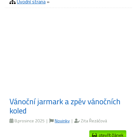
Úvodní strana
»
Vánoční jarmark a zpěv vánočních
koled
8.prosince 2025 |
Novinky
|
Zita Řezáčová
otevřít článek